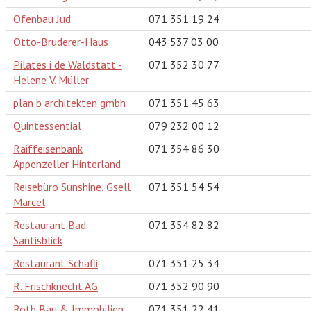
Ofenbau Jud
071 351 19 24
Otto-Bruderer-Haus
043 537 03 00
Pilates i de Waldstatt -
071 352 30 77
Helene V. Müller
plan b architekten gmbh
071 351 45 63
Quintessential
079 232 00 12
Raiffeisenbank
071 354 86 30
Appenzeller Hinterland
Reisebüro Sunshine, Gsell
071 351 54 54
Marcel
Restaurant Bad
071 354 82 82
Säntisblick
Restaurant Schäfli
071 351 25 34
R. Frischknecht AG
071 352 90 90
Roth Bau & Immobilien
071 351 22 41