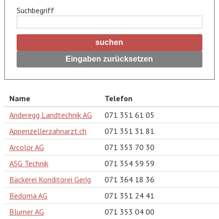
Suchbegriff
suchen
Eingaben zurücksetzen
Name
Telefon
Anderegg Landtechnik AG
071 351 61 05
Appenzellerzahnarzt.ch
071 351 31 81
Arcolor AG
071 353 70 30
ASG Technik
071 354 59 59
Bäckerei Konditorei Gerig
071 364 18 36
Bedoma AG
071 351 24 41
Blumer AG
071 353 04 00