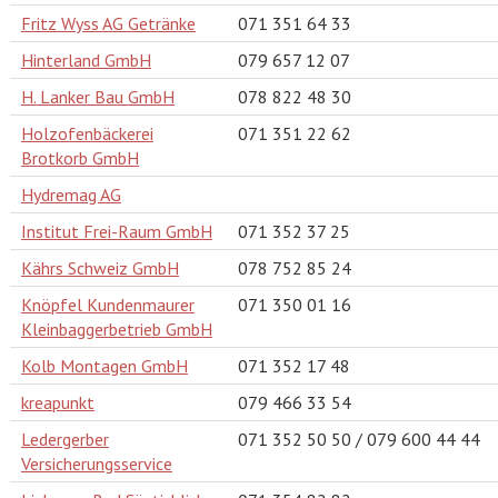
Fritz Wyss AG Getränke
071 351 64 33
Hinterland GmbH
079 657 12 07
H. Lanker Bau GmbH
078 822 48 30
Holzofenbäckerei
071 351 22 62
Brotkorb GmbH
Hydremag AG
Institut Frei-Raum GmbH
071 352 37 25
Kährs Schweiz GmbH
078 752 85 24
Knöpfel Kundenmaurer
071 350 01 16
Kleinbaggerbetrieb GmbH
Kolb Montagen GmbH
071 352 17 48
kreapunkt
079 466 33 54
Ledergerber
071 352 50 50 / 079 600 44 44
Versicherungsservice