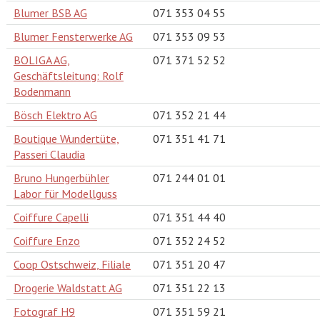
Blumer BSB AG
071 353 04 55
Blumer Fensterwerke AG
071 353 09 53
BOLIGA AG,
071 371 52 52
Geschäftsleitung: Rolf
Bodenmann
Bösch Elektro AG
071 352 21 44
Boutique Wundertüte,
071 351 41 71
Passeri Claudia
Bruno Hungerbühler
071 244 01 01
Labor für Modellguss
Coiffure Capelli
071 351 44 40
Coiffure Enzo
071 352 24 52
Coop Ostschweiz, Filiale
071 351 20 47
Drogerie Waldstatt AG
071 351 22 13
Fotograf H9
071 351 59 21