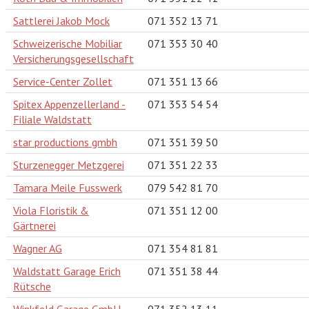
Sattlerei Jakob Mock
071 352 13 71
Schweizerische Mobiliar
071 353 30 40
Versicherungsgesellschaft
Service-Center Zollet
071 351 13 66
Spitex Appenzellerland -
071 353 54 54
Filiale Waldstatt
star productions gmbh
071 351 39 50
Sturzenegger Metzgerei
071 351 22 33
Tamara Meile Fusswerk
079 542 81 70
Viola Floristik &
071 351 12 00
Gärtnerei
Wagner AG
071 354 81 81
Waldstatt Garage Erich
071 351 38 44
Rütsche