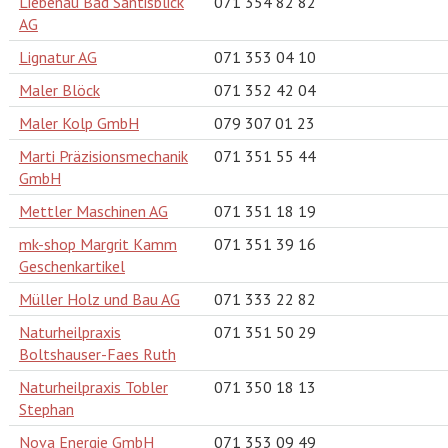
Liebenau Bad Säntisblick
071 354 82 82
AG
Lignatur AG
071 353 04 10
Maler Blöck
071 352 42 04
Maler Kolp GmbH
079 307 01 23
Marti Präzisionsmechanik
071 351 55 44
GmbH
Mettler Maschinen AG
071 351 18 19
mk-shop Margrit Kamm
071 351 39 16
Geschenkartikel
Müller Holz und Bau AG
071 333 22 82
Naturheilpraxis
071 351 50 29
Boltshauser-Faes Ruth
Naturheilpraxis Tobler
071 350 18 13
Stephan
Nova Energie GmbH
071 353 09 49